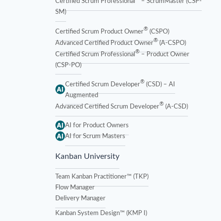
Certified Scrum Professional
– ScrumMaster (CSP-
SM)
®
Certified Scrum Product Owner
(CSPO)
®
Advanced Certified Product Owner
(A-CSPO)
®
Certified Scrum Professional
– Product Owner
(CSP-PO)
®
Certified Scrum Developer
(CSD) – AI
Augmented
®
Advanced Certified Scrum Developer
(A-CSD)
AI for Product Owners
AI for Scrum Masters
Kanban University
Team Kanban Practitioner™ (TKP)
Flow Manager
Delivery Manager
Kanban System Design™ (KMP I)