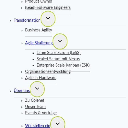
Product Owner
(Lead) Software Engineers
Untermenü
Transformation
umschalten
Business Agility
Untermenü
Agile Skalierung
umschalten
Large Scale Scrum (LeSS)
Scaled Scrum mit Nexus
Enterprise Scale Kanban (ESK)
Organisationsentwicklung
Agile in Hardware
Untermenü
Über uns
umschalten
Zu Colenet
Unser Team
Events & Vorträge
Untermenü
Wir stellen ein
umschalten