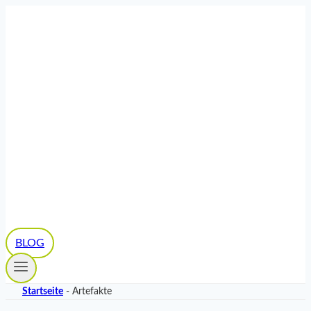
Zum
Inhalt
springen
BLOG
Startseite
-
Artefakte