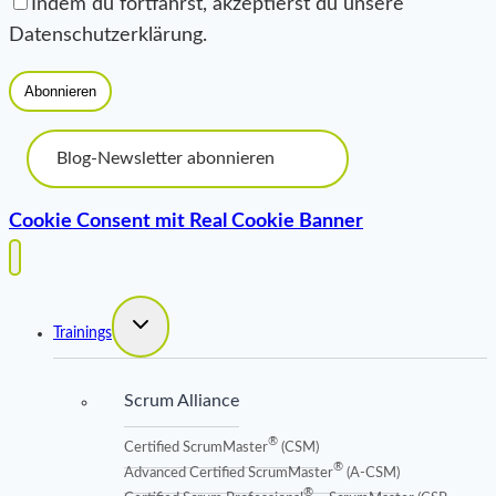
Indem du fortfährst, akzeptierst du unsere
Adresse
Datenschutzerklärung.
Name
Abonnieren
Blog-Newsletter abonnieren
Cookie Consent mit Real Cookie Banner
Untermenü
Trainings
umschalten
Scrum Alliance
®
Certified ScrumMaster
(CSM)
®
Advanced Certified ScrumMaster
(A-CSM)
®