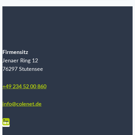
–
Teil
6:
Die
Scrum-
Artefakte
Firmensitz
stellen
Jenaer Ring 12
Transparenz
76297 Stutensee
her
+49 234 52 00 860
info@colenet.de